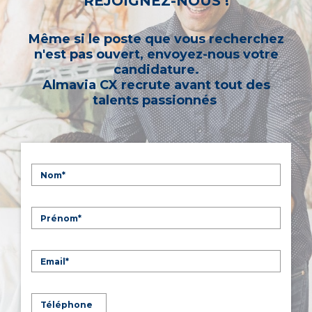
REJOIGNEZ-NOUS !
Même si le poste que vous recherchez
n'est pas ouvert, envoyez-nous votre
candidature.
Almavia CX recrute avant tout des
talents passionnés