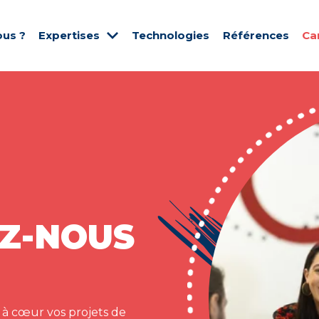
us ?
Expertises
Technologies
Références
Ca
Z-NOUS
 à cœur vos projets de