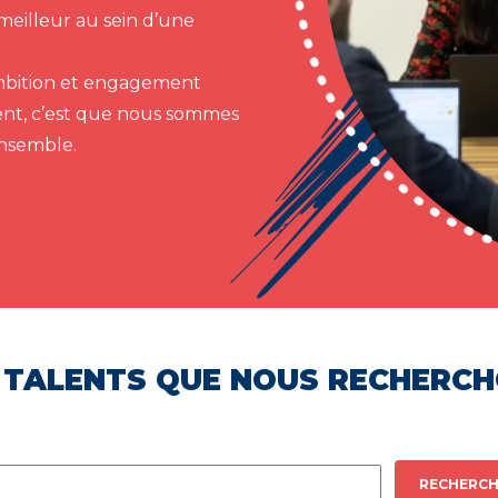
meilleur au sein d’une
 ambition et engagement
ent, c’est que nous sommes
ensemble.
 TALENTS QUE NOUS RECHERC
RECHERCH