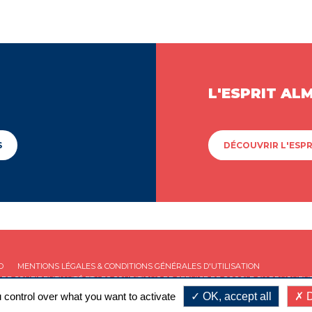
L'ESPRIT AL
S
DÉCOUVRIR L'ESPR
D
MENTIONS LÉGALES & CONDITIONS GÉNÉRALES D'UTILISATION
 DE CONFIDENTIALITÉ
ET LES
CONDITIONS DE SERVICE
DE GOOGLE S'APPLIQUENT
 control over what you want to activate
OK, accept all
D