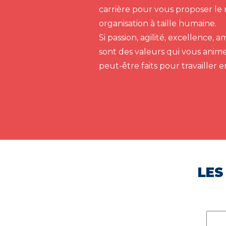
carrière pour vous proposer le 
organisation à taille humaine.
Si passion, agilité, excellence,
sont des valeurs qui vous anim
peut-être faits pour travailler 
LES