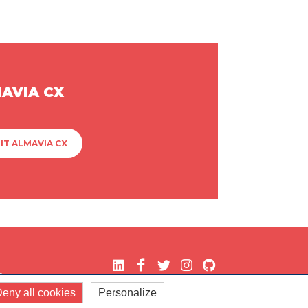
MAVIA CX
IT ALMAVIA CX
.
eny all cookies
Personalize