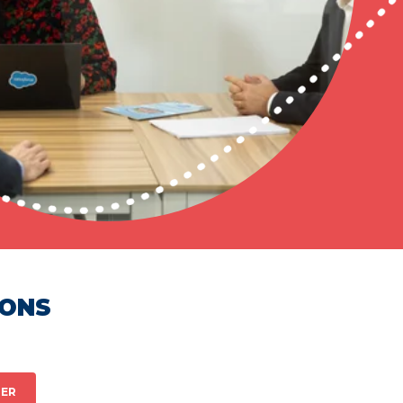
HONS
ER