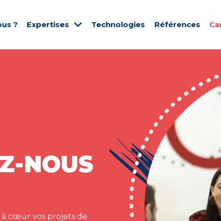
us ?
Expertises
Technologies
Références
Ca
Z-NOUS
 à cœur vos projets de