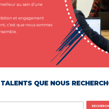
meilleur au sein d’une
 ambition et engagement
ent, c’est que nous sommes
ensemble.
 TALENTS QUE NOUS RECHERC
RECHERCH