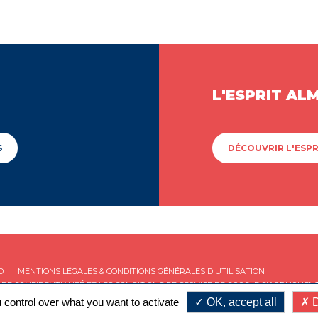
L'ESPRIT AL
S
DÉCOUVRIR L'ESPR
D
MENTIONS LÉGALES & CONDITIONS GÉNÉRALES D'UTILISATION
 DE CONFIDENTIALITÉ
ET LES
CONDITIONS DE SERVICE
DE GOOGLE S'APPLIQUENT
 control over what you want to activate
OK, accept all
D