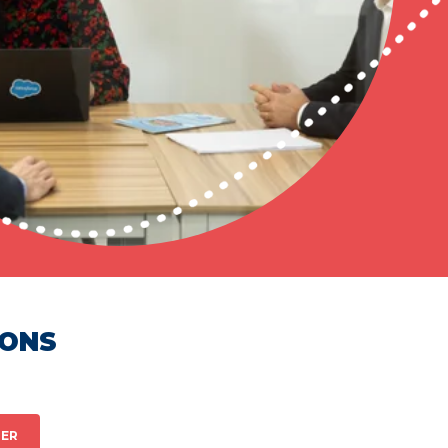
HONS
ER