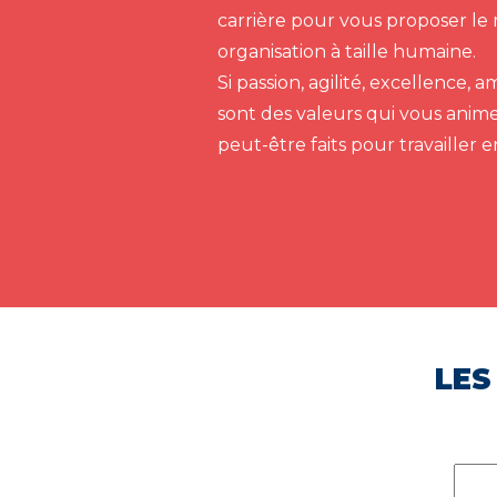
carrière pour vous proposer le 
organisation à taille humaine.
Si passion, agilité, excellence,
sont des valeurs qui vous anim
peut-être faits pour travailler 
LES