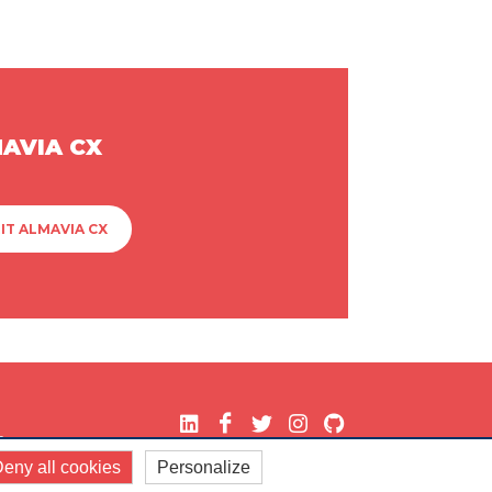
MAVIA CX
IT ALMAVIA CX
.
eny all cookies
Personalize