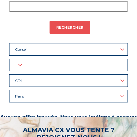
RECHERCHER
Conseil
CDI
Paris
Aucune offre trouvée. Nous vous invitons à essayer
d’autres mots-clés ou à sélectionner un « métier ».
ALMAVIA CX VOUS TENTE ?