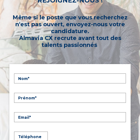
REJOIGNEZ-NOUS !
Même si le poste que vous recherchez
n'est pas ouvert, envoyez-nous votre
candidature.
Almavia CX recrute avant tout des
talents passionnés