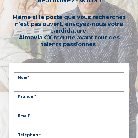
REJOIGNEZ-NOUS !
Même si le poste que vous recherchez
n'est pas ouvert, envoyez-nous votre
candidature.
Almavia CX recrute avant tout des
talents passionnés