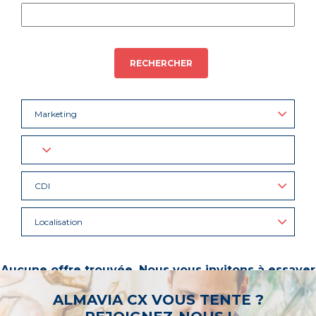
RECHERCHER
Marketing
CDI
Localisation
Aucune offre trouvée. Nous vous invitons à essayer
d’autres mots-clés ou à sélectionner un « métier ».
ALMAVIA CX VOUS TENTE ?