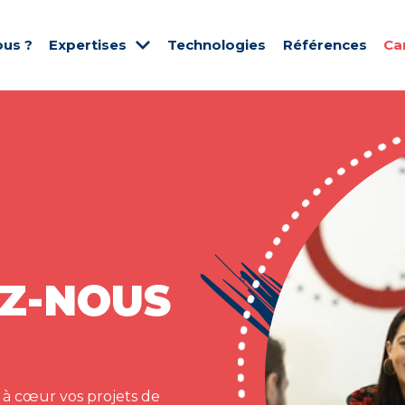
us ?
Expertises
Technologies
Références
Ca
Z-NOUS
 à cœur vos projets de