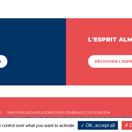
L'ESPRIT AL
S
DÉCOUVRIR L'ESPR
D
MENTIONS LÉGALES & CONDITIONS GÉNÉRALES D'UTILISATION
 DE CONFIDENTIALITÉ
ET LES
CONDITIONS DE SERVICE
DE GOOGLE S'APPLIQUENT
 control over what you want to activate
OK, accept all
D