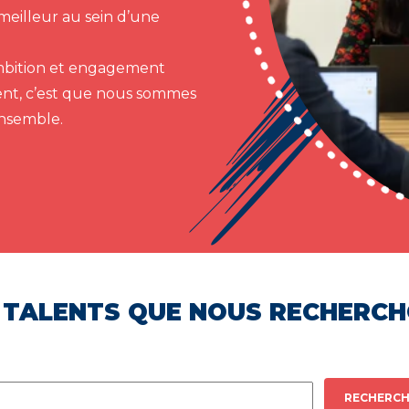
meilleur au sein d’une
 ambition et engagement
ent, c’est que nous sommes
ensemble.
 TALENTS QUE NOUS RECHERC
RECHERCH