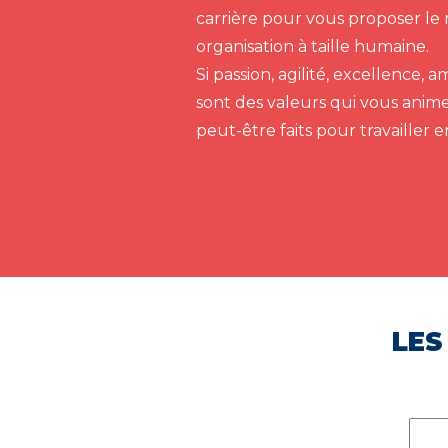
carrière pour vous proposer le 
organisation à taille humaine.
Si passion, agilité, excellence,
sont des valeurs qui vous anim
peut-être faits pour travailler 
LES