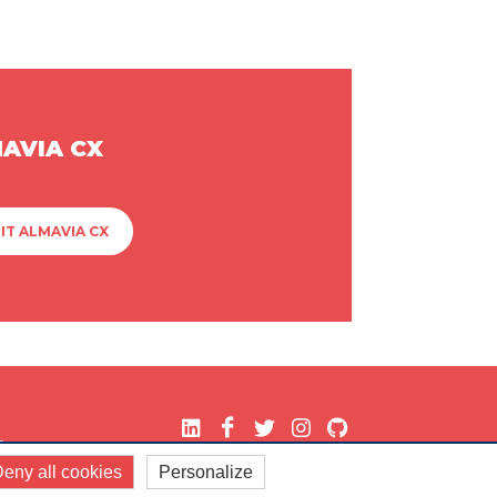
MAVIA CX
IT ALMAVIA CX
.
eny all cookies
Personalize