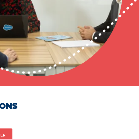
HONS
ER