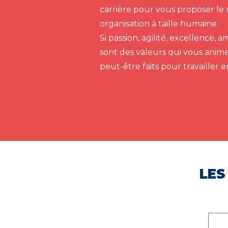
carrière pour vous proposer le 
organisation à taille humaine.
Si passion, agilité, excellence,
sont des valeurs qui vous anim
peut-être faits pour travailler 
LES