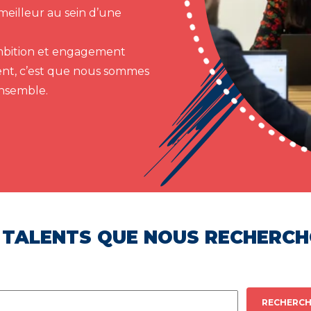
meilleur au sein d’une
 ambition et engagement
ent, c’est que nous sommes
ensemble.
 TALENTS QUE NOUS RECHERC
RECHERCH