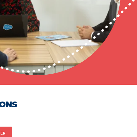
HONS
ER