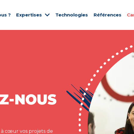
us ?
Expertises
Technologies
Références
Ca
Z-NOUS
 à cœur vos projets de