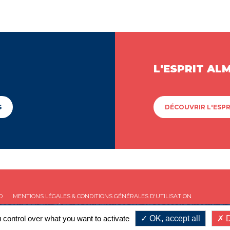
L'ESPRIT AL
S
DÉCOUVRIR L'ESPR
D
MENTIONS LÉGALES & CONDITIONS GÉNÉRALES D'UTILISATION
 DE CONFIDENTIALITÉ
ET LES
CONDITIONS DE SERVICE
DE GOOGLE S'APPLIQUENT
 control over what you want to activate
OK, accept all
D