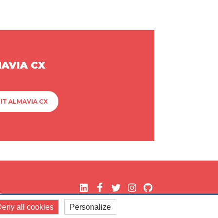
MAVIA CX
IT ALMAVIA CX
.
eny all cookies
Personalize