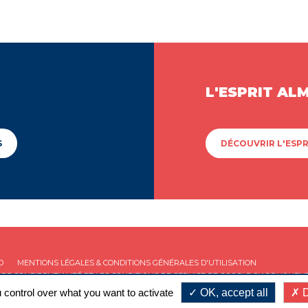
L'ESPRIT AL
S
DÉCOUVRIR L'ESPR
D
MENTIONS LÉGALES & CONDITIONS GÉNÉRALES D'UTILISATION
 DE CONFIDENTIALITÉ
ET LES
CONDITIONS DE SERVICE
DE GOOGLE S'APPLIQUENT
 control over what you want to activate
OK, accept all
D