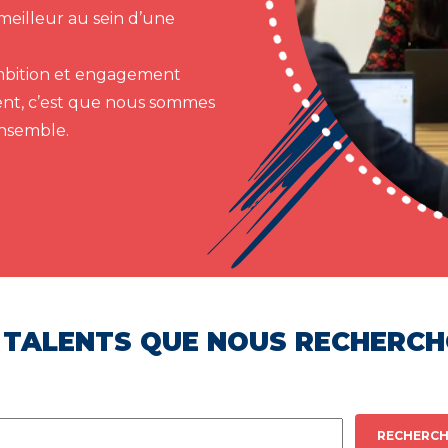
meilleur au sein d’une
 ambition et engagement
ent, c’est que nous sommes
ensemble.
 TALENTS QUE NOUS RECHERC
RECHERCH