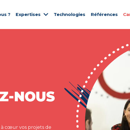
us ?
Expertises
Technologies
Références
Ca
Z-NOUS
 à cœur vos projets de