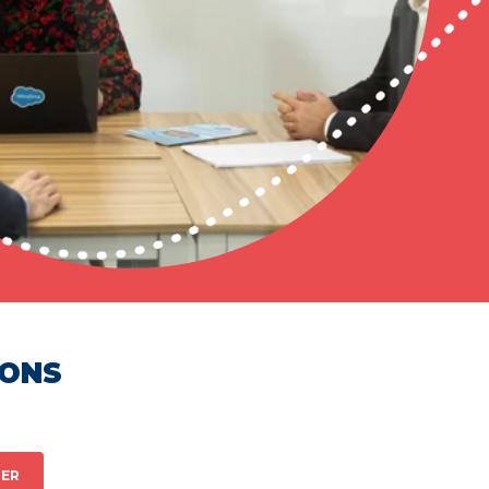
HONS
ER