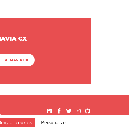
MAVIA CX
IT ALMAVIA CX
.
eny all cookies
Personalize