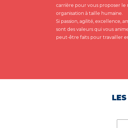
carrière pour vous proposer le 
organisation à taille humaine.
Si passion, agilité, excellence,
sont des valeurs qui vous anim
peut-être faits pour travailler 
LES