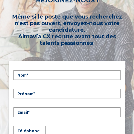
REJOIGNEZ-NOUS !
Même si le poste que vous recherchez
n'est pas ouvert, envoyez-nous votre
candidature.
Almavia CX recrute avant tout des
talents passionnés