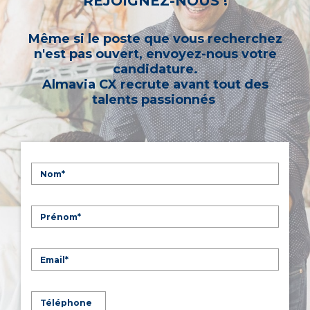
REJOIGNEZ-NOUS !
Même si le poste que vous recherchez
n'est pas ouvert, envoyez-nous votre
candidature.
Almavia CX recrute avant tout des
talents passionnés