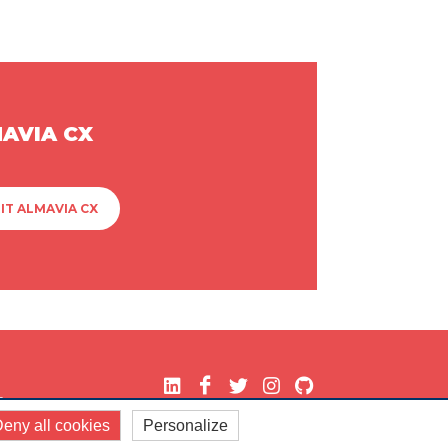
MAVIA CX
IT ALMAVIA CX
.
eny all cookies
Personalize