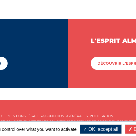
L'ESPRIT AL
S
DÉCOUVRIR L'ESPR
D
MENTIONS LÉGALES & CONDITIONS GÉNÉRALES D'UTILISATION
 DE CONFIDENTIALITÉ
ET LES
CONDITIONS DE SERVICE
DE GOOGLE S'APPLIQUENT
 control over what you want to activate
OK, accept all
D