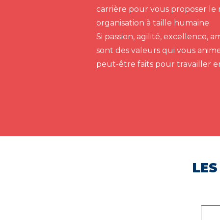
carrière pour vous proposer le 
organisation à taille humaine.
Si passion, agilité, excellence,
sont des valeurs qui vous anim
peut-être faits pour travailler 
LES