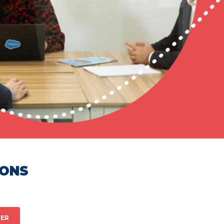
HONS
ER