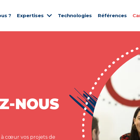
us ?
Expertises
Technologies
Références
Ca
Z-NOUS
 à cœur vos projets de