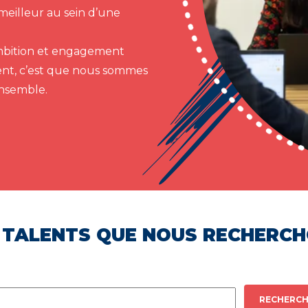
meilleur au sein d’une
 ambition et engagement
ent, c’est que nous sommes
ensemble.
 TALENTS QUE NOUS RECHERC
RECHERCH