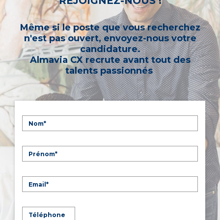
REJOIGNEZ-NOUS !
Même si le poste que vous recherchez
n'est pas ouvert, envoyez-nous votre
candidature.
Almavia CX recrute avant tout des
talents passionnés