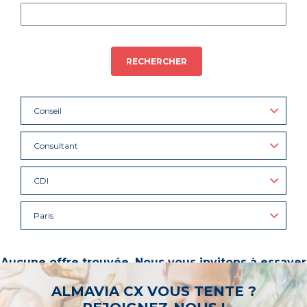
RECHERCHER
Conseil
Consultant
CDI
Paris
Aucune offre trouvée. Nous vous invitons à essayer
d’autres mots-clés ou à sélectionner un « métier ».
ALMAVIA CX VOUS TENTE ?