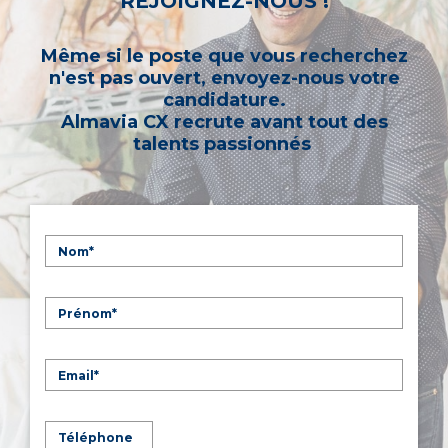
REJOIGNEZ-NOUS !
Même si le poste que vous recherchez
n'est pas ouvert, envoyez-nous votre
candidature.
Almavia CX recrute avant tout des
talents passionnés