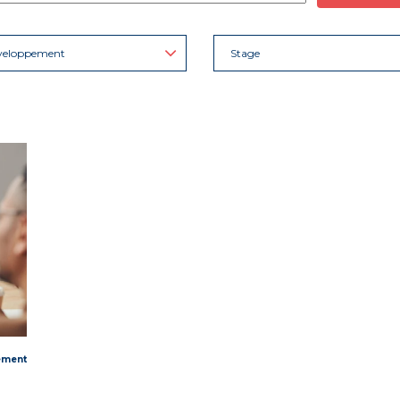
veloppement
Stage
ement