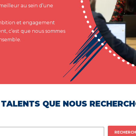
meilleur au sein d’une
 ambition et engagement
ent, c’est que nous sommes
ensemble.
 TALENTS QUE NOUS RECHERC
RECHERCH