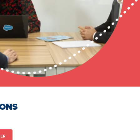
HONS
ER