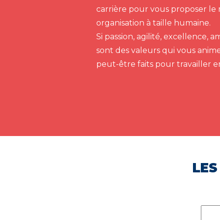
carrière pour vous proposer le 
organisation à taille humaine.
Si passion, agilité, excellence,
sont des valeurs qui vous anim
peut-être faits pour travailler 
LES