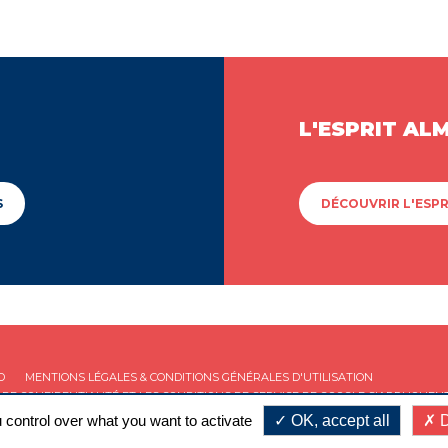
L'ESPRIT AL
S
DÉCOUVRIR L'ESPR
D
MENTIONS LÉGALES & CONDITIONS GÉNÉRALES D'UTILISATION
 DE CONFIDENTIALITÉ
ET LES
CONDITIONS DE SERVICE
DE GOOGLE S'APPLIQUENT
 control over what you want to activate
OK, accept all
D