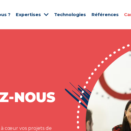
us ?
Expertises
Technologies
Références
Ca
Z-NOUS
 à cœur vos projets de