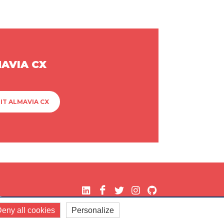
MAVIA CX
IT ALMAVIA CX
.
eny all cookies
Personalize