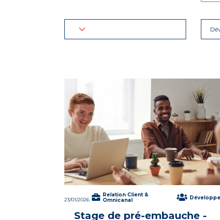
Dé
Relation Client &
Développ
23/01/2026
Omnicanal
Stage de pré-embauche -