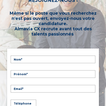
REJOIGNEZ-NOUS !
Même si le poste que vous recherchez
n'est pas ouvert, envoyez-nous votre
candidature.
Almavia CX recrute avant tout des
talents passionnés