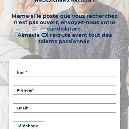
REJOIGNEZ-NOUS !
Même si le poste que vous recherchez
n'est pas ouvert, envoyez-nous votre
candidature.
Almavia CX recrute avant tout des
talents passionnés