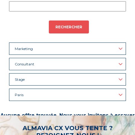
RECHERCHER
Marketing
Consultant
Stage
Paris
Aucune offre trouvée. Nous vous invitons à essayer
d’autres mots-clés ou à sélectionner un « métier ».
ALMAVIA CX VOUS TENTE ?