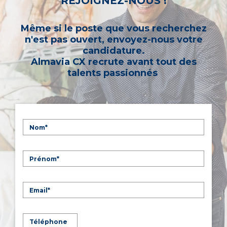
REJOIGNEZ-NOUS !
Même si le poste que vous recherchez
n'est pas ouvert, envoyez-nous votre
candidature.
Almavia CX recrute avant tout des
talents passionnés