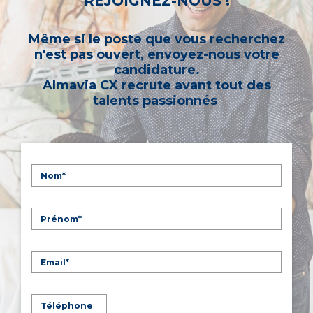
REJOIGNEZ-NOUS !
Même si le poste que vous recherchez
n'est pas ouvert, envoyez-nous votre
candidature.
Almavia CX recrute avant tout des
talents passionnés