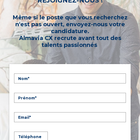
REJOIGNEZ-NOUS !
Même si le poste que vous recherchez
n'est pas ouvert, envoyez-nous votre
candidature.
Almavia CX recrute avant tout des
talents passionnés