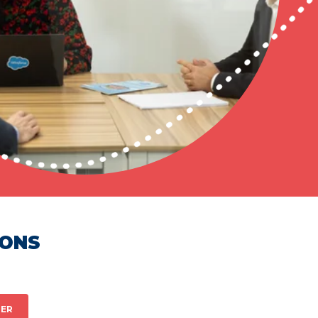
HONS
ER