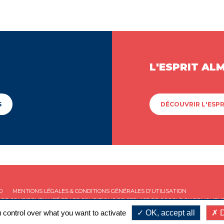
L'ESPRIT AL
S
DÉCOUVRIR L'ESPR
D
MENTIONS LÉGALES & CONDITIONS GÉNÉRALES D'UTILISATION
 DE CONFIDENTIALITÉ
ET LES
CONDITIONS DE SERVICE
DE GOOGLE S'APPLIQUENT
 control over what you want to activate
OK, accept all
D