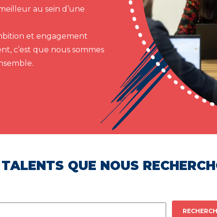
meilleur au sein d’une
 ambition et engagement
ent, c’est que nous sommes
ensemble.
 TALENTS QUE NOUS RECHERC
RECHERCH