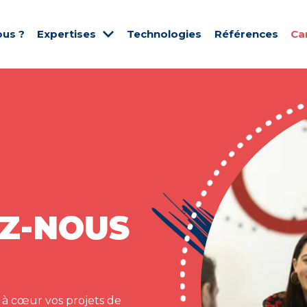
us ?
Expertises
Technologies
Références
Ca
Z-NOUS
 à cœur vos projets de