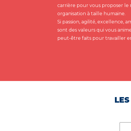
carrière pour vous proposer le 
organisation à taille humaine.
Si passion, agilité, excellence,
sont des valeurs qui vous anim
peut-être faits pour travailler 
LES