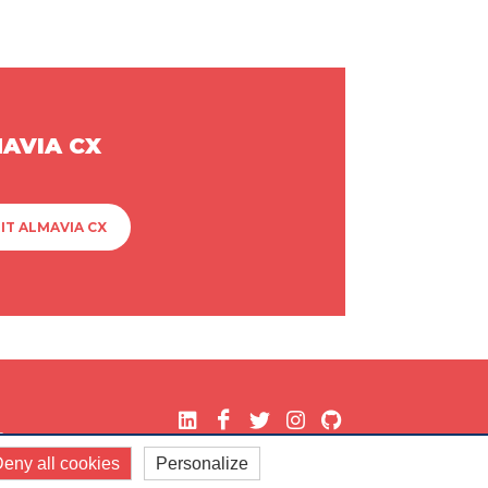
MAVIA CX
IT ALMAVIA CX
.
eny all cookies
Personalize