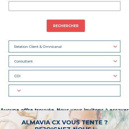
RECHERCHER
Relation Client & Omnicanal
Consultant
CDI
Aucune offre trouvée. Nous vous invitons à essayer
d’autres mots-clés ou à sélectionner un « métier ».
ALMAVIA CX VOUS TENTE ?