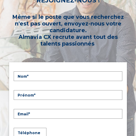
REJOIGNEZ-NOUS !
Même si le poste que vous recherchez
n'est pas ouvert, envoyez-nous votre
candidature.
Almavia CX recrute avant tout des
talents passionnés