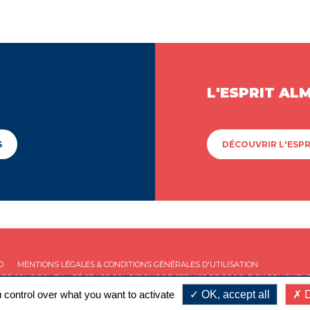
L'ESPRIT AL
S
DÉCOUVRIR L'ESPR
D
MENTIONS LÉGALES & CONDITIONS GÉNÉRALES D'UTILISATION
 DE CONFIDENTIALITÉ
ET LES
CONDITIONS DE SERVICE
DE GOOGLE S'APPLIQUENT
 control over what you want to activate
OK, accept all
D