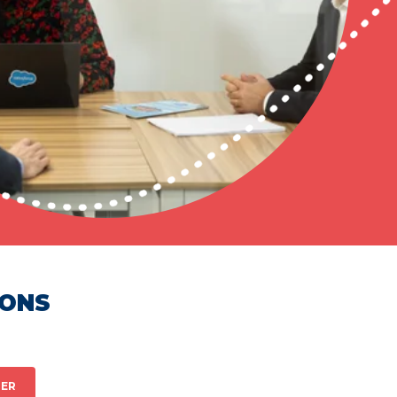
HONS
ER