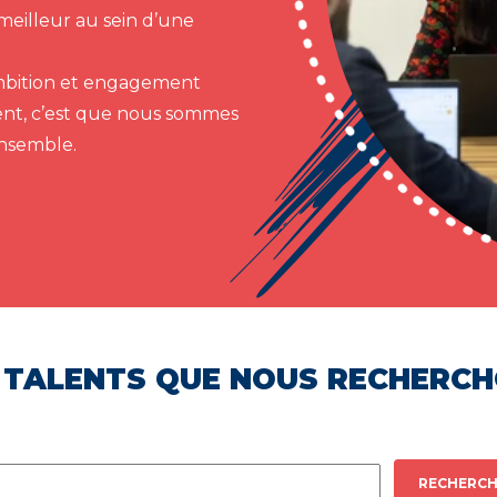
meilleur au sein d’une
 ambition et engagement
ent, c’est que nous sommes
ensemble.
 TALENTS QUE NOUS RECHERC
RECHERCH