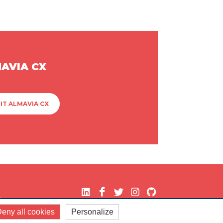
MAVIA CX
IT ALMAVIA CX
.
eny all cookies
Personalize