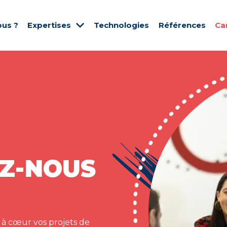
us ?
Expertises
Technologies
Références
Ca
Z-NOUS
 à cœur vos projets de