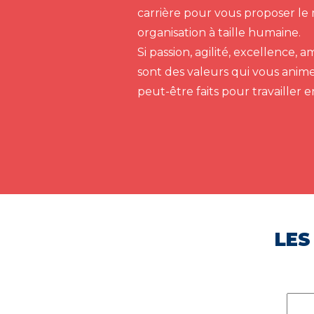
carrière pour vous proposer le 
organisation à taille humaine.
Si passion, agilité, excellence,
sont des valeurs qui vous anim
peut-être faits pour travailler 
LES