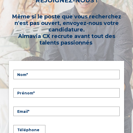
REJOIGNEZ-NOUS !
Même si le poste que vous recherchez
n'est pas ouvert, envoyez-nous votre
candidature.
Almavia CX recrute avant tout des
talents passionnés