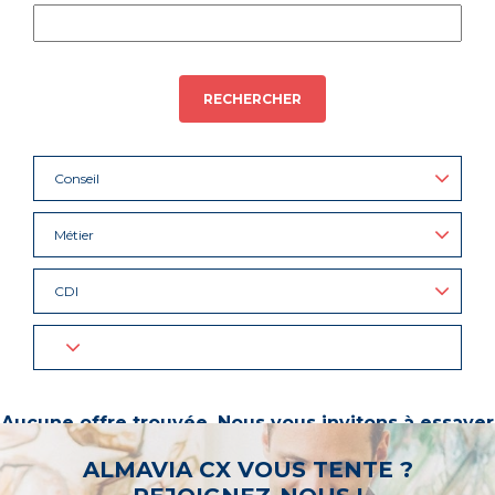
RECHERCHER
Conseil
Métier
CDI
Aucune offre trouvée. Nous vous invitons à essayer
d’autres mots-clés ou à sélectionner un « métier ».
ALMAVIA CX VOUS TENTE ?