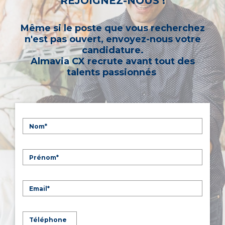
REJOIGNEZ-NOUS !
Même si le poste que vous recherchez
n'est pas ouvert, envoyez-nous votre
candidature.
Almavia CX recrute avant tout des
talents passionnés