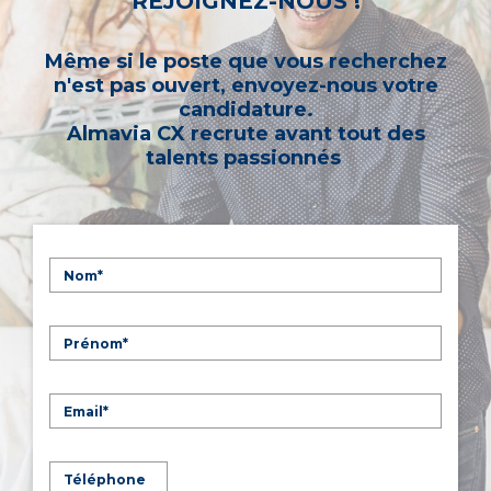
REJOIGNEZ-NOUS !
Même si le poste que vous recherchez
n'est pas ouvert, envoyez-nous votre
candidature.
Almavia CX recrute avant tout des
talents passionnés