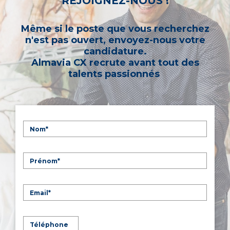
REJOIGNEZ-NOUS !
Même si le poste que vous recherchez
n'est pas ouvert, envoyez-nous votre
candidature.
Almavia CX recrute avant tout des
talents passionnés