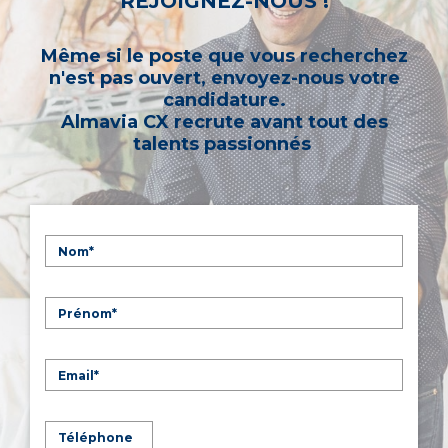
REJOIGNEZ-NOUS !
Même si le poste que vous recherchez
n'est pas ouvert, envoyez-nous votre
candidature.
Almavia CX recrute avant tout des
talents passionnés