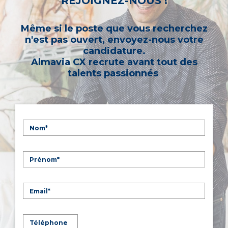
REJOIGNEZ-NOUS !
Même si le poste que vous recherchez
n'est pas ouvert, envoyez-nous votre
candidature.
Almavia CX recrute avant tout des
talents passionnés