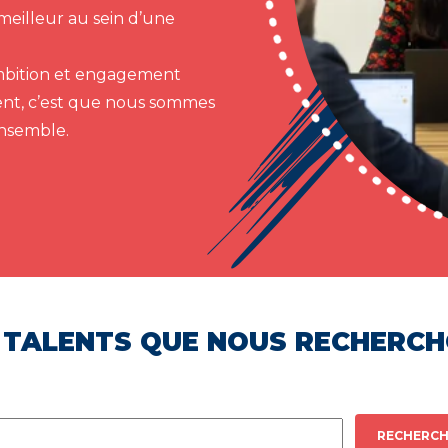
meilleur au sein d’une
 ambition et engagement
ent, c’est que nous sommes
ensemble.
 TALENTS QUE NOUS RECHERC
RECHERCH