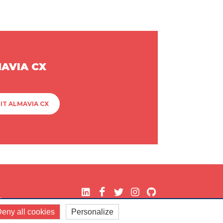
MAVIA CX
IT ALMAVIA CX
.
eny all cookies
Personalize