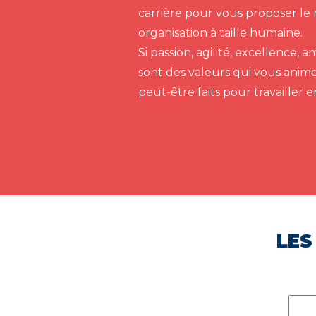
carrière pour vous proposer le 
organisation à taille humaine.
Si passion, agilité, excellence,
sont des valeurs qui vous anim
peut-être faits pour travailler 
LES