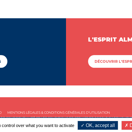
L'ESPRIT AL
S
DÉCOUVRIR L'ESPR
D
MENTIONS LÉGALES & CONDITIONS GÉNÉRALES D'UTILISATION
 DE CONFIDENTIALITÉ
ET LES
CONDITIONS DE SERVICE
DE GOOGLE S'APPLIQUENT
 control over what you want to activate
OK, accept all
D