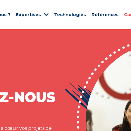
us ?
Expertises
Technologies
Références
Ca
Z-NOUS
 à cœur vos projets de