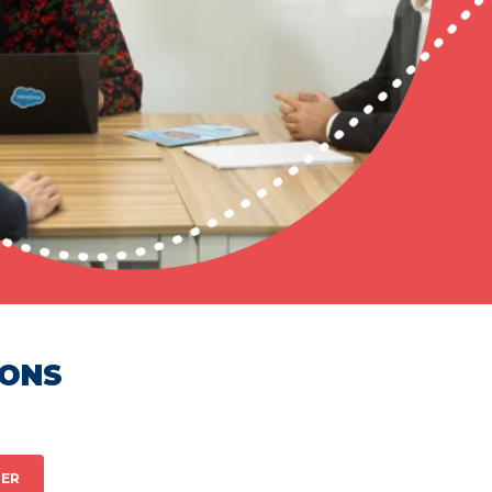
HONS
ER