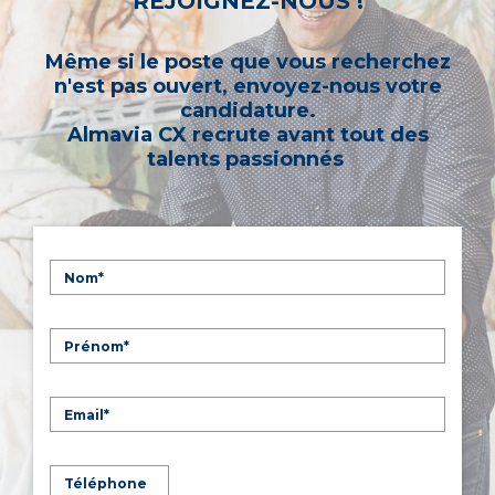
REJOIGNEZ-NOUS !
Même si le poste que vous recherchez
n'est pas ouvert, envoyez-nous votre
candidature.
Almavia CX recrute avant tout des
talents passionnés