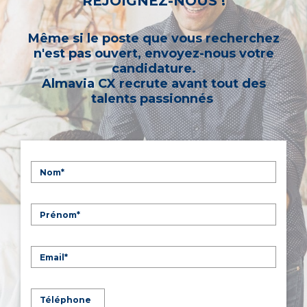
REJOIGNEZ-NOUS !
Même si le poste que vous recherchez
n'est pas ouvert, envoyez-nous votre
candidature.
Almavia CX recrute avant tout des
talents passionnés