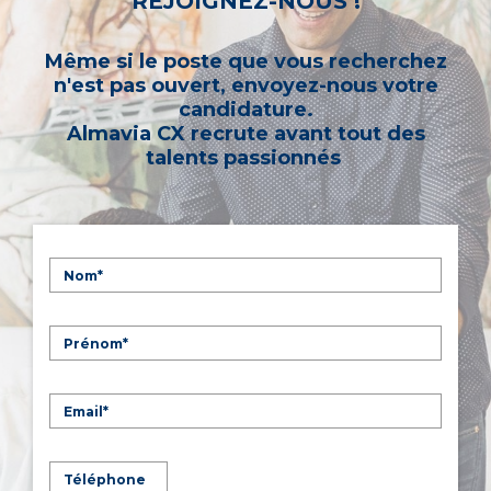
REJOIGNEZ-NOUS !
Même si le poste que vous recherchez
n'est pas ouvert, envoyez-nous votre
candidature.
Almavia CX recrute avant tout des
talents passionnés