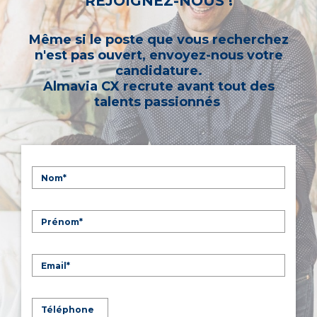
REJOIGNEZ-NOUS !
Même si le poste que vous recherchez
n'est pas ouvert, envoyez-nous votre
candidature.
Almavia CX recrute avant tout des
talents passionnés