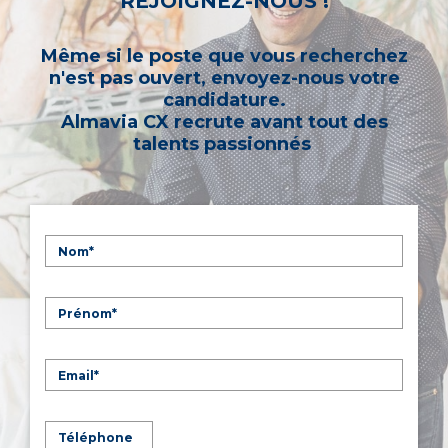
REJOIGNEZ-NOUS !
Même si le poste que vous recherchez
n'est pas ouvert, envoyez-nous votre
candidature.
Almavia CX recrute avant tout des
talents passionnés