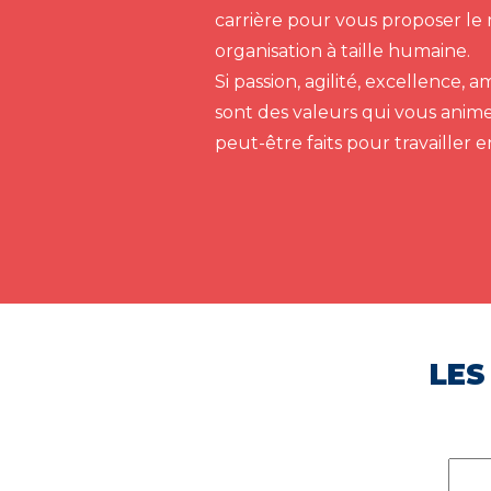
carrière pour vous proposer le 
organisation à taille humaine.
Si passion, agilité, excellence,
sont des valeurs qui vous anim
peut-être faits pour travailler 
LES