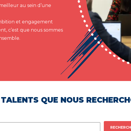
meilleur au sein d’une
 ambition et engagement
ent, c’est que nous sommes
ensemble.
 TALENTS QUE NOUS RECHERC
RECHERCH