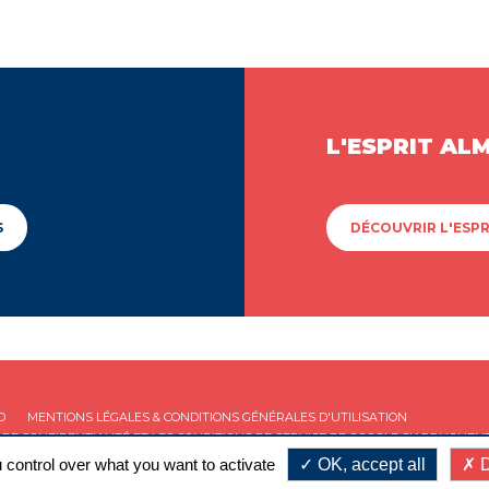
L'ESPRIT AL
S
DÉCOUVRIR L'ESPR
D
MENTIONS LÉGALES & CONDITIONS GÉNÉRALES D'UTILISATION
 DE CONFIDENTIALITÉ
ET LES
CONDITIONS DE SERVICE
DE GOOGLE S'APPLIQUENT
 control over what you want to activate
OK, accept all
D