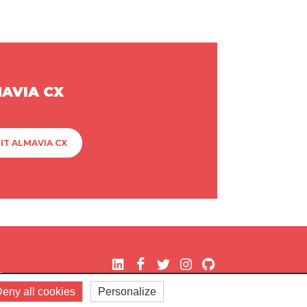
MAVIA CX
IT ALMAVIA CX
.
eny all cookies
Personalize