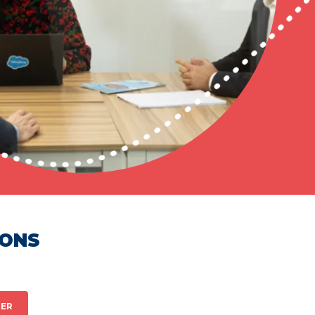
HONS
ER