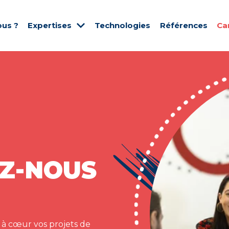
us ?
Expertises
Technologies
Références
Ca
Z-NOUS
 à cœur vos projets de