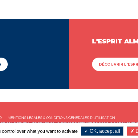
L'ESPRIT AL
S
DÉCOUVRIR L'ESPR
D
MENTIONS LÉGALES & CONDITIONS GÉNÉRALES D'UTILISATION
 DE CONFIDENTIALITÉ
ET LES
CONDITIONS DE SERVICE
DE GOOGLE S'APPLIQUENT
 control over what you want to activate
OK, accept all
D