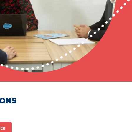
HONS
ER