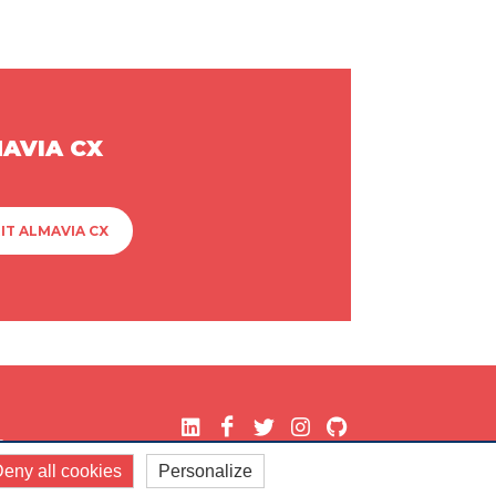
MAVIA CX
IT ALMAVIA CX
.
eny all cookies
Personalize