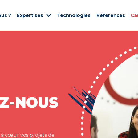
us ?
Expertises
Technologies
Références
Ca
Z-NOUS
 à cœur vos projets de