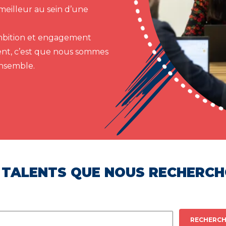
meilleur au sein d’une
 ambition et engagement
ent, c’est que nous sommes
ensemble.
 TALENTS QUE NOUS RECHERC
RECHERCH