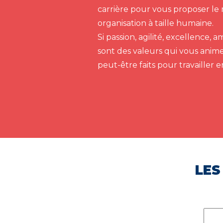
carrière pour vous proposer le 
organisation à taille humaine.
Si passion, agilité, excellence,
sont des valeurs qui vous anim
peut-être faits pour travailler 
LES