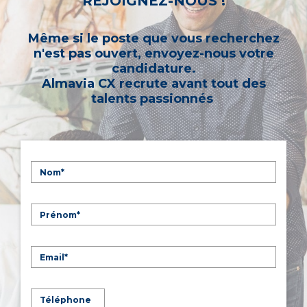
REJOIGNEZ-NOUS !
Même si le poste que vous recherchez
n'est pas ouvert, envoyez-nous votre
candidature.
Almavia CX recrute avant tout des
talents passionnés