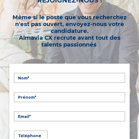
REJOIGNEZ-NOUS !
Même si le poste que vous recherchez
n'est pas ouvert, envoyez-nous votre
candidature.
Almavia CX recrute avant tout des
talents passionnés