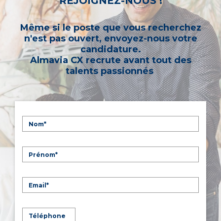
REJOIGNEZ-NOUS !
Même si le poste que vous recherchez
n'est pas ouvert, envoyez-nous votre
candidature.
Almavia CX recrute avant tout des
talents passionnés