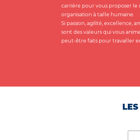
carrière pour vous proposer le 
organisation à taille humaine.
Si passion, agilité, excellence,
sont des valeurs qui vous anim
peut-être faits pour travailler 
LES