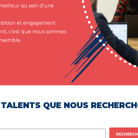
meilleur au sein d’une
 ambition et engagement
ent, c’est que nous sommes
ensemble.
 TALENTS QUE NOUS RECHERC
RECHERCH