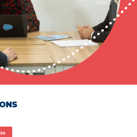
HONS
ER