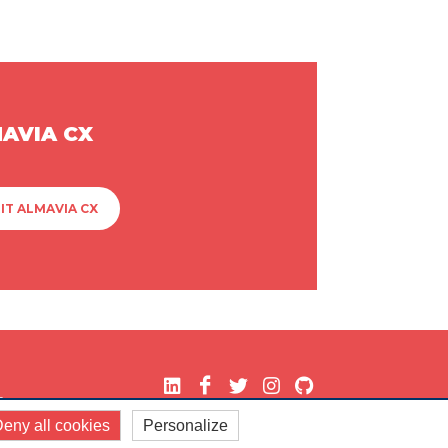
MAVIA CX
IT ALMAVIA CX
.
eny all cookies
Personalize