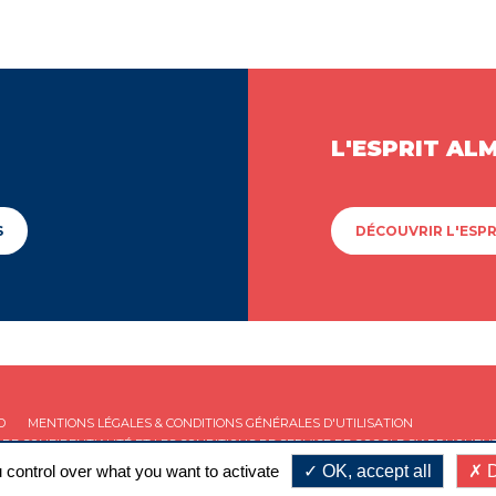
L'ESPRIT AL
S
DÉCOUVRIR L'ESPR
D
MENTIONS LÉGALES & CONDITIONS GÉNÉRALES D'UTILISATION
 DE CONFIDENTIALITÉ
ET LES
CONDITIONS DE SERVICE
DE GOOGLE S'APPLIQUENT
 control over what you want to activate
OK, accept all
D