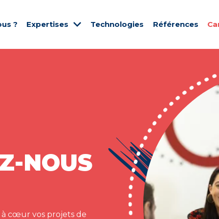
us ?
Expertises
Technologies
Références
Ca
Z-NOUS
 à cœur vos projets de