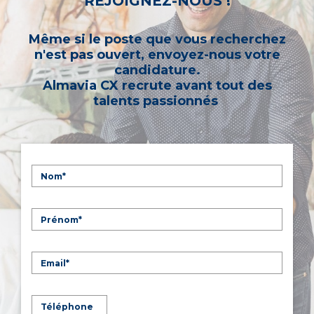
REJOIGNEZ-NOUS !
Même si le poste que vous recherchez
n'est pas ouvert, envoyez-nous votre
candidature.
Almavia CX recrute avant tout des
talents passionnés