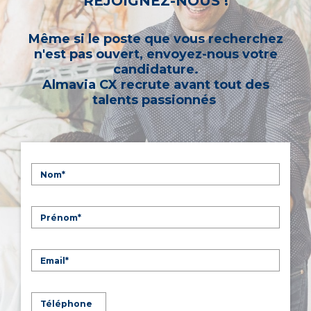
REJOIGNEZ-NOUS !
Même si le poste que vous recherchez
n'est pas ouvert, envoyez-nous votre
candidature.
Almavia CX recrute avant tout des
talents passionnés