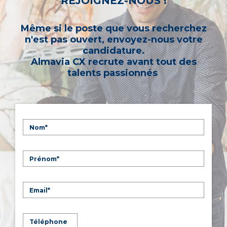
REJOIGNEZ-NOUS !
Même si le poste que vous recherchez
n'est pas ouvert, envoyez-nous votre
candidature.
Almavia CX recrute avant tout des
talents passionnés