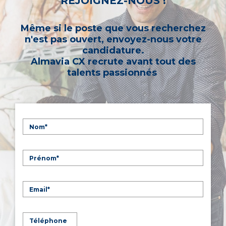
REJOIGNEZ-NOUS !
Même si le poste que vous recherchez
n'est pas ouvert, envoyez-nous votre
candidature.
Almavia CX recrute avant tout des
talents passionnés