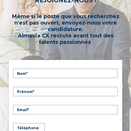
REJOIGNEZ-NOUS !
Même si le poste que vous recherchez
n'est pas ouvert, envoyez-nous votre
candidature.
Almavia CX recrute avant tout des
talents passionnés