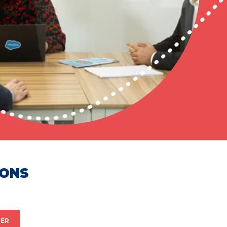
HONS
ER