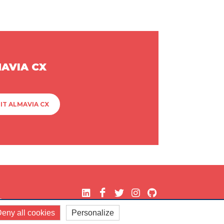
MAVIA CX
IT ALMAVIA CX
.
eny all cookies
Personalize