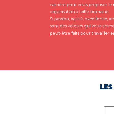
carrière pour vous proposer le 
organisation à taille humaine.
Si passion, agilité, excellence,
sont des valeurs qui vous anim
peut-être faits pour travailler 
LES