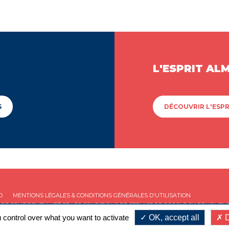
L'ESPRIT AL
S
DÉCOUVRIR L'ESPR
D
MENTIONS LÉGALES & CONDITIONS GÉNÉRALES D'UTILISATION
 DE CONFIDENTIALITÉ
ET LES
CONDITIONS DE SERVICE
DE GOOGLE S'APPLIQUENT
 control over what you want to activate
OK, accept all
D