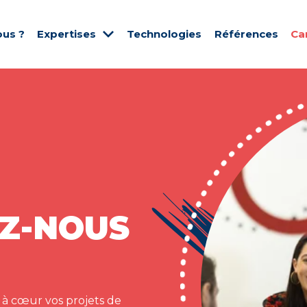
us ?
Expertises
Technologies
Références
Ca
Z-NOUS
 à cœur vos projets de