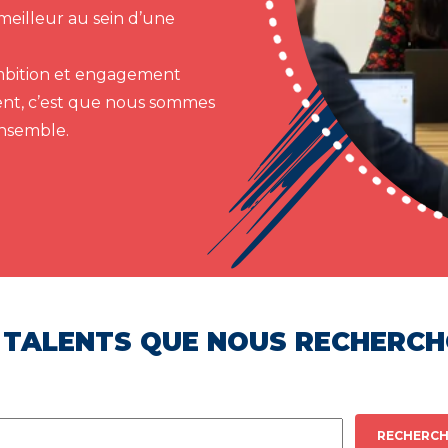
meilleur au sein d’une
 ambition et engagement
ent, c’est que nous sommes
ensemble.
 TALENTS QUE NOUS RECHERC
RECHERCH