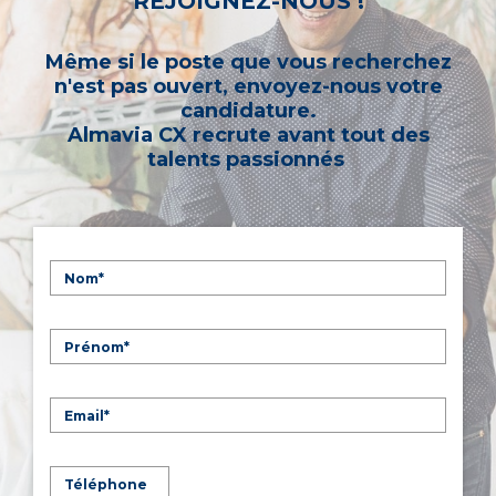
REJOIGNEZ-NOUS !
Même si le poste que vous recherchez
n'est pas ouvert, envoyez-nous votre
candidature.
Almavia CX recrute avant tout des
talents passionnés