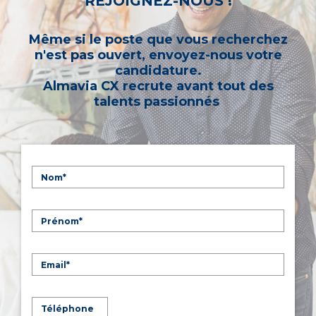
REJOIGNEZ-NOUS !
Même si le poste que vous recherchez
n'est pas ouvert, envoyez-nous votre
candidature.
Almavia CX recrute avant tout des
talents passionnés