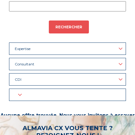
RECHERCHER
Expertise
Consultant
CDI
Aucune offre trouvée. Nous vous invitons à essayer
d’autres mots-clés ou à sélectionner un « métier ».
ALMAVIA CX VOUS TENTE ?