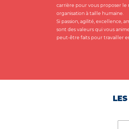
carrière pour vous proposer le 
organisation à taille humaine.
Si passion, agilité, excellence,
sont des valeurs qui vous anim
peut-être faits pour travailler 
LES