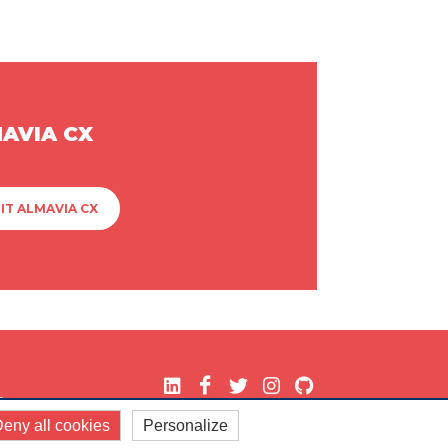
MAVIA CX
IT ALMAVIA CX
.
eny all cookies
Personalize