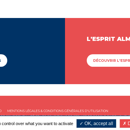
L'ESPRIT AL
S
DÉCOUVRIR L'ESPR
D
MENTIONS LÉGALES & CONDITIONS GÉNÉRALES D'UTILISATION
 DE CONFIDENTIALITÉ
ET LES
CONDITIONS DE SERVICE
DE GOOGLE S'APPLIQUENT
 control over what you want to activate
OK, accept all
D