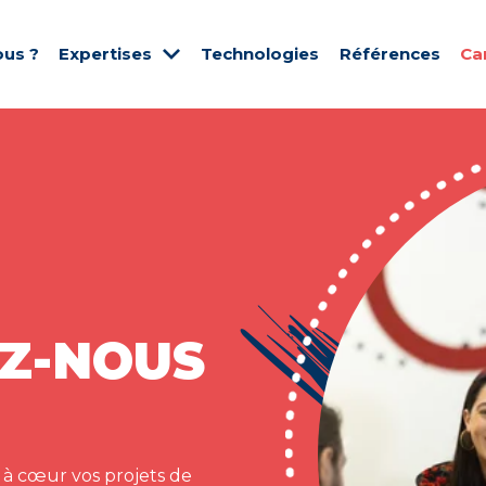
us ?
Expertises
Technologies
Références
Ca
Z-NOUS
 à cœur vos projets de