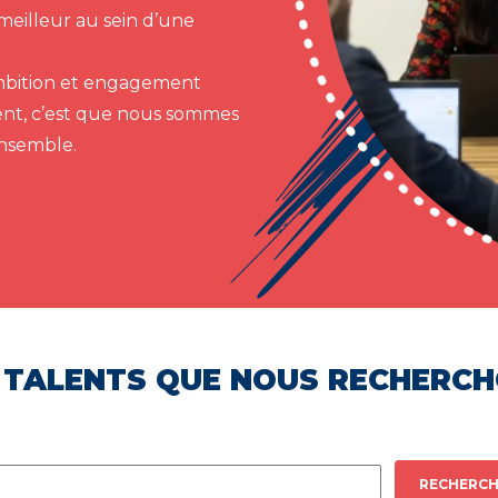
meilleur au sein d’une
 ambition et engagement
ent, c’est que nous sommes
ensemble.
 TALENTS QUE NOUS RECHERC
RECHERCH