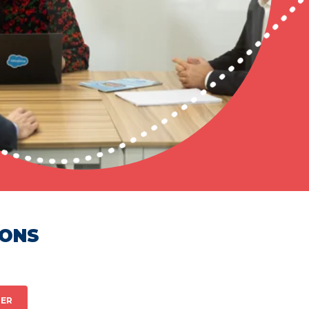
HONS
ER