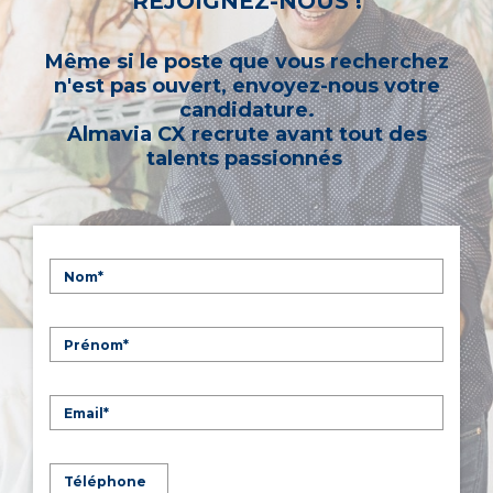
REJOIGNEZ-NOUS !
Même si le poste que vous recherchez
n'est pas ouvert, envoyez-nous votre
candidature.
Almavia CX recrute avant tout des
talents passionnés